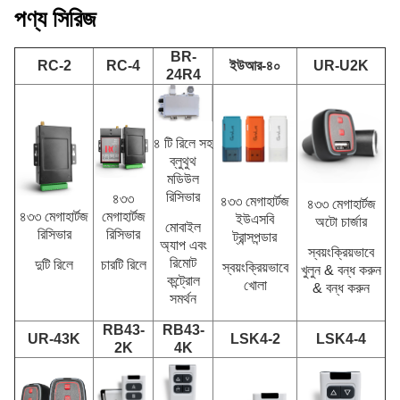
পণ্য সিরিজ
BR-
RC-2
RC-4
ইউআর-৪০
UR-U2K
24R4
৪ টি রিলে সহ
ব্লুথুথ
মডিউল
রিসিভার
৪৩৩
৪৩৩ মেগাহার্টজ
৪৩৩ মেগাহার্টজ
৪৩৩ মেগাহার্টজ
মেগাহার্টজ
ইউএসবি
অটো চার্জার
মোবাইল
রিসিভার
রিসিভার
ট্রান্সপন্ডার
অ্যাপ এবং
স্বয়ংক্রিয়ভাবে
রিমোট
দুটি রিলে
চারটি রিলে
স্বয়ংক্রিয়ভাবে
খুলুন & বন্ধ করুন
কন্ট্রোল
খোলা
& বন্ধ করুন
সমর্থন
RB43-
RB43-
UR-43K
LSK4-2
LSK4-4
2K
4K