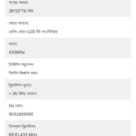
পণ্যের আকার:
38*32*76 মিমি
জোড়া লাগানো:
রোলিং কোড+128 বিট নন-লিনিয়ার
ঘনত্ব:
433MHz
ডিজিটাল মডুলেশন:
সিস্টেম জিজ্ঞাসা করুন
ট্রান্সমিশন দূরত্ব:
> 35 মিটার বাতাসে
Hs কোড:
9031809090
সিগন্যাল ট্রান্সমিশন:
RFID 433 MHz