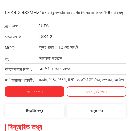
LSK4-2 433MHz রিমোট ট্রান্সপন্ডার অটো গেট সিস্টেমের জন্য 100 মি রেঞ্জ
JUTAI
ব্র্যান্ড নাম:
LSK4-2
মডেল নম্বর:
নমুনার জন্য 1-10 সেট সমর্থন
MOQ:
আলোচনা সাপেক্ষে
মূল্য:
50 পিসি 1 শক্ত কাগজ
প্যাকেজিংয়ের বিবরণ:
এল/সি, ডি/এ, ডি/পি, টি/টি, ওয়েস্টার্ন ইউনিয়ন, পেপ্যাল, আলিপে
অর্থ প্রদানের শর্তাবলী:
সেরা দাম পান
এখন চ্যাট করুন
বিস্তারিত তথ্য
পণ্যের বর্ণনা
বিস্তারিত তথ্য