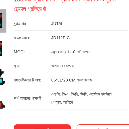
ভেন্ডাল প্রতিরোধী
ব্র্যান্ড নাম:
JUTAI
মডেল নম্বর:
JD112F-C
MOQ:
নমুনার জন্য 1-10 সেট সমর্থন
মূল্য:
আলোচনা সাপেক্ষে
প্যাকেজিংয়ের বিবরণ:
66*31*23 CM শক্ত কাগজ
এল/সি, ডি/এ, ডি/পি, টি/টি, ওয়েস্টার্ন ইউনিয়ন,
অর্থ প্রদানের শর্তাবলী:
পেপ্যাল, আলিপে