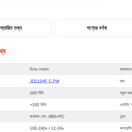
িস্তারিত তথ্য
পণ্যের বর্ণনা
থ্য
চীনের শেনঝেন
সাক্ষ্যদান
JD212HF-C.pdf
নাম:
100 মিমি
সবুজ আক
>100 সিডি
এলইডি প
মানসিক শেল, ABS+PC
লেন্স:
100-240v / 12-24v
অপারেটিং