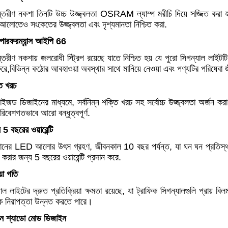
্তরীণ নকশা তিনটি উচ্চ উজ্জ্বলতা OSRAM ল্যাম্প মরীচি দিয়ে সজ্জিত করা হয
ের আলোতেও সংকেতের উজ্জ্বলতা এবং দৃশ্যমানতা নিশ্চিত করা.
পারফরম্যান্স আইপি 66
্তরীণ নকশায় জলরোধী স্ট্রিপ রয়েছে যাতে নিশ্চিত হয় যে পুরো সিগন্যাল লাইটট
রে,বিভিন্ন কঠোর আবহাওয়া অবস্থার সাথে মানিয়ে নেওয়া এবং পণ্যটির পরিষেবা জ
তি খরচ
মাইজড ডিজাইনের মাধ্যমে, সর্বনিম্ন শক্তি খরচ সহ সর্বোচ্চ উজ্জ্বলতা অর্জন কর
রিবেশগতভাবে আরো বন্ধুত্বপূর্ণ.
 5 বছরের ওয়ারেন্টি
মানের LED আলোর উৎস গ্রহণ, জীবনকাল 10 বছর পর্যন্ত, যা ঘন ঘন প্রতিস্থাপন স
ত করার জন্য 5 বছরের ওয়ারেন্টি প্রদান করে.
য়া গতি
যাল লাইটের দ্রুত প্রতিক্রিয়া ক্ষমতা রয়েছে, যা ট্রাফিক সিগন্যালগুলি প্রায়
িক নিরাপত্তা উন্নত করতে পারে।
-সান শ্যাডো মোড ডিজাইন