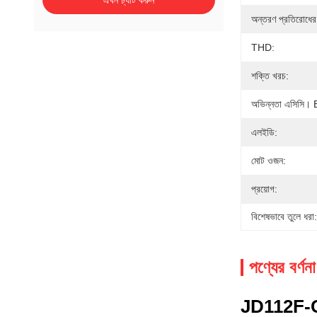
এখন চ্যাট করুন
অন্তরণ প্রতিরোধের
THD:
শক্তি খরচ:
অভিন্নতা এসিসি
এলইডি:
মোট ওজন:
প্রয়োগ:
বিশেষভাবে তুলে ধরা:
পণ্যের বর্ণনা
JD112F-C ইউভ