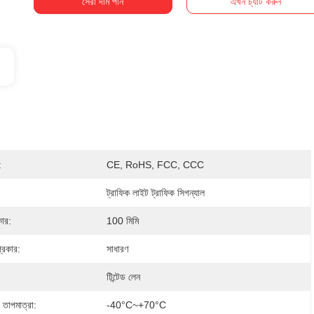
সেরা দাম পান
এখন চ্যাট করুন
:
CE, RoHS, FCC, CCC
ট্রাফিক লাইট ট্রাফিক সিগন্যাল
ার:
100 মিমি
্রকার:
সাধারণ
টিন্টেড লেন
 তাপমাত্রা:
-40°C~+70°C