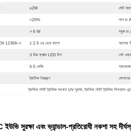
:
≥2M
মোট হারম
<20%
লাল রং
> 6 W
সবুজ রং
। EN 12368-এ:
1:2.5 এর চেয়ে ভালো
আলোর তী
3 উচ্চ ফ্লাক্স LED চিপ
নেট ওজন
6.5 কেজি
প্যাকেজ
ট্রাফিক নিয়ন্ত্রণ
যোগানের 
ট্রাফিক লাইট ট্রাফিক সংকেত UV সুরক্ষা
, 
ট্রাফিক লাইট ট্রাফিক সিগন্যাল ভেন
ি সুরক্ষা এবং ভ্যান্ডাল-প্রতিরোধী নকশা সহ দীর্ঘস্