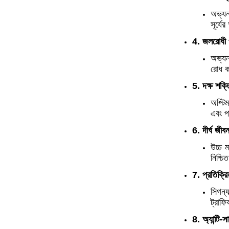
অভ্যন
সূর্য
4. জলরোধী 
অভ্যন
রোধ ক
5. দক্ষ শক্
অপ্টি
এবং প
6. দীর্ঘ জীবন
উচ্চ 
নিশ্চি
7. প্রতিক্রি
সিগন্
ট্রাফ
8. অ্যান্টি