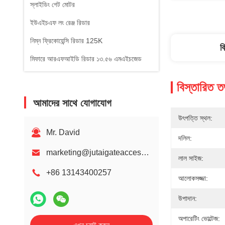
স্লাইডিং গেট মোটর
ইউএইচএফ লং রেঞ্জ রিডার
নিম্ন ফ্রিকোয়েন্সি রিডার 125K
ব
মিফারে আরএফআইডি রিডার ১৩.৫৬ এমএইচজেড
বিস্তারিত ত
আমাদের সাথে যোগাযোগ
উৎপত্তি স্থল:
Mr. David
দলিল:
marketing@jutaigateaccess.com
লাল সাইজ:
+86 13143400257
আলোকসজ্জা:
উপাদান:
অপারেটিং ভোল্টেজ: