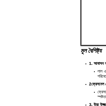
মূল বৈশিষ্ট্য
1. আবাসন 
লাল এ
পরিবে
2ফ্রেসনেল ল
ফ্রেস
স্পষ্ট
3. উচ্চ উজ্জ