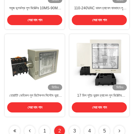
ভিডিও
ভিডিও
সবুজ ভূগর্ভস্থ লুপ ডিটেক্টর 10MS-90MS
110-240VAC ডাবল চ্যানেল যানবাহন লুপ
ড্রাইভওয়ে লুপ ডিটেক্টর
ডিটেক্টর
সেরা দাম পান
সেরা দাম পান
ভিডিও
ভিডিও
হোয়াইট ভেহিকল লুপ ডিটেকশন সিস্টেম ডুয়াল
17 ডিপ সুইচ ডুয়াল চ্যানেল লুপ ডিটেক্টর
চ্যানেল ট্রাফিক লাইট লুপ ডিটেক্টর
15μH-2000μH স্বয়ংক্রিয় ঘোরানো পরিসীমা
সেরা দাম পান
সেরা দাম পান
1
2
3
4
5